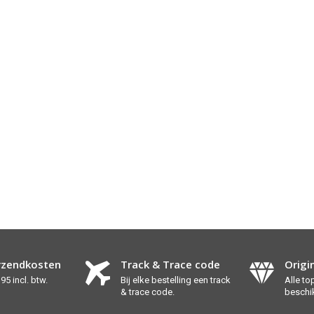
rzendkosten
Track & Trace code
Origi
95 incl. btw.
Bij elke bestelling een track
Alle t
& trace code.
beschi