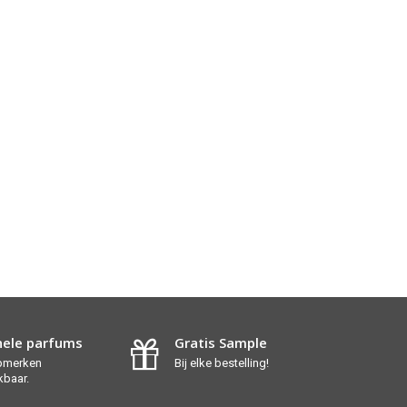
nele parfums
Gratis Sample
opmerken
Bij elke bestelling!
kbaar.