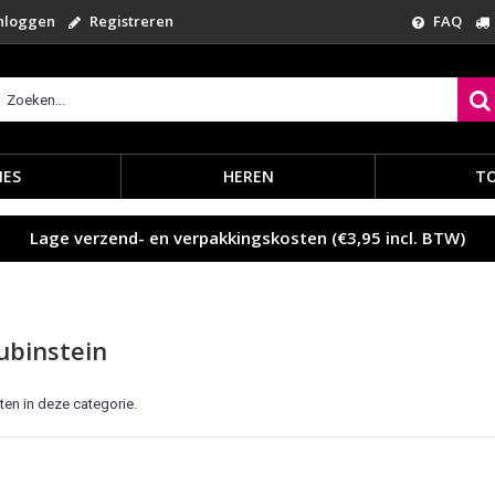
nloggen
Registreren
FAQ
ES
HEREN
TO
Lage verzend- en verpakkingskosten (€3,95 incl. BTW)
ubinstein
ten in deze categorie.