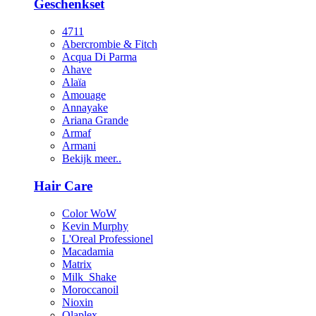
Geschenkset
4711
Abercrombie & Fitch
Acqua Di Parma
Ahave
Alaïa
Amouage
Annayake
Ariana Grande
Armaf
Armani
Bekijk meer..
Hair Care
Color WoW
Kevin Murphy
L'Oreal Professionel
Macadamia
Matrix
Milk_Shake
Moroccanoil
Nioxin
Olaplex