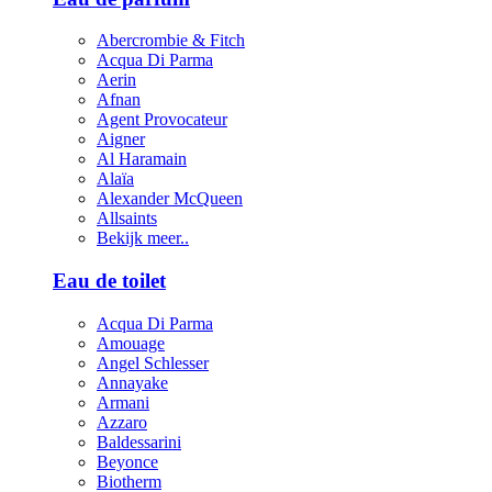
Abercrombie & Fitch
Acqua Di Parma
Aerin
Afnan
Agent Provocateur
Aigner
Al Haramain
Alaïa
Alexander McQueen
Allsaints
Bekijk meer..
Eau de toilet
Acqua Di Parma
Amouage
Angel Schlesser
Annayake
Armani
Azzaro
Baldessarini
Beyonce
Biotherm