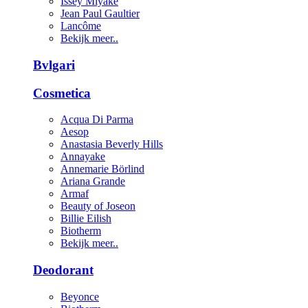
Issey Miyake
Jean Paul Gaultier
Lancôme
Bekijk meer..
Bvlgari
Cosmetica
Acqua Di Parma
Aesop
Anastasia Beverly Hills
Annayake
Annemarie Börlind
Ariana Grande
Armaf
Beauty of Joseon
Billie Eilish
Biotherm
Bekijk meer..
Deodorant
Beyonce