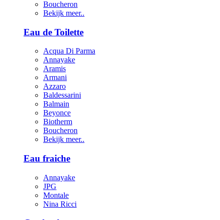
Boucheron
Bekijk meer..
Eau de Toilette
Acqua Di Parma
Annayake
Aramis
Armani
Azzaro
Baldessarini
Balmain
Beyonce
Biotherm
Boucheron
Bekijk meer..
Eau fraiche
Annayake
JPG
Montale
Nina Ricci