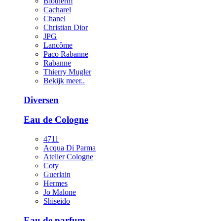
Biotherm
Cacharel
Chanel
Christian Dior
JPG
Lancôme
Paco Rabanne
Rabanne
Thierry Mugler
Bekijk meer..
Diversen
Eau de Cologne
4711
Acqua Di Parma
Atelier Cologne
Coty
Guerlain
Hermes
Jo Malone
Shiseido
Eau de parfum