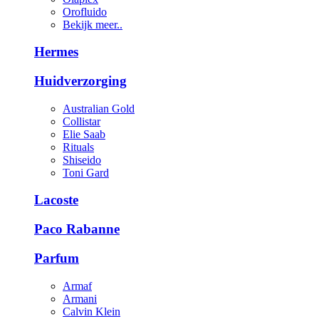
Orofluido
Bekijk meer..
Hermes
Huidverzorging
Australian Gold
Collistar
Elie Saab
Rituals
Shiseido
Toni Gard
Lacoste
Paco Rabanne
Parfum
Armaf
Armani
Calvin Klein