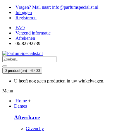
Vragen? Mail naar: info@parfumspecialist.nl
Inloggen
Registreren
FAQ
Verzend informatie
Afrekenen
06-82792739
0 product(en) - €0,00
U heeft nog geen producten in uw winkelwagen.
Menu
Home
+
Dames
Aftershave
Givenchy